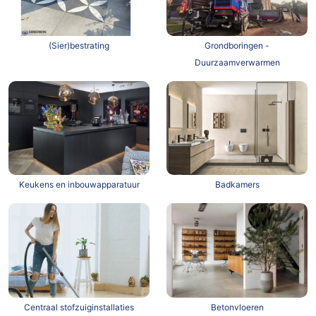
(Sier)bestrating
Grondboringen -
Duurzaamverwarmen
Keukens en inbouwapparatuur
Badkamers
Centraal stofzuiginstallaties
Betonvloeren