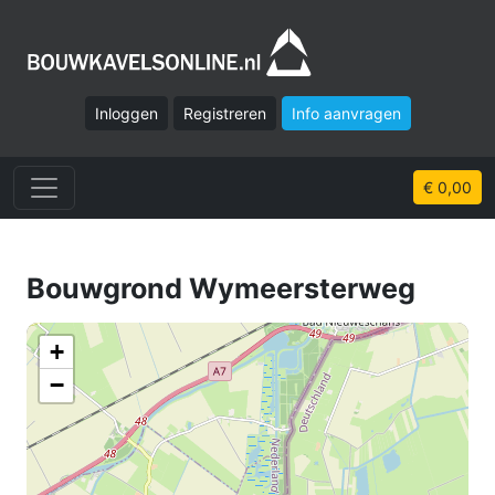
Inloggen
Registreren
Info aanvragen
€ 0,00
Bouwgrond Wymeersterweg
+
−