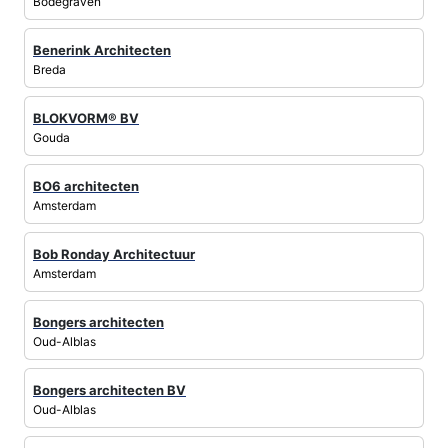
Bodegraven
Benerink Architecten
Breda
BLOKVORM® BV
Gouda
BO6 architecten
Amsterdam
Bob Ronday Architectuur
Amsterdam
Bongers architecten
Oud-Alblas
Bongers architecten BV
Oud-Alblas