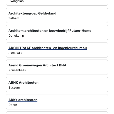
Dwingeloo
Architektengroep Gelderland
Zelhem
Architom architecten en bouwbedrijf Future-Home
Denekamp
ARCHITRAAF architecten- en ingenieursbureau
Sleeuwijk
Arend Groenewegen Architect BNA
Prinsenbeek
ARHK Architecten
Bussum
ARK+ architecten
Doorn