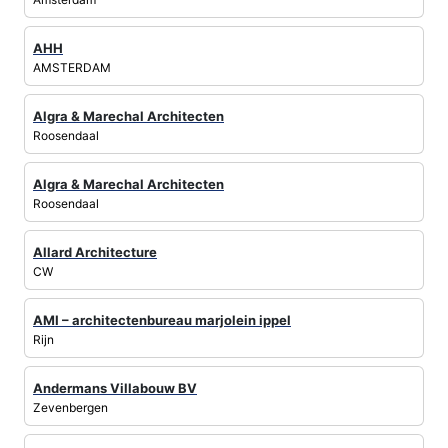
AHH
AMSTERDAM
Algra & Marechal Architecten
Roosendaal
Algra & Marechal Architecten
Roosendaal
Allard Architecture
CW
AMI – architectenbureau marjolein ippel
Rijn
Andermans Villabouw BV
Zevenbergen