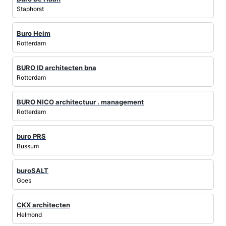
Staphorst
Buro Heim
Rotterdam
BURO ID architecten bna
Rotterdam
BURO NICO architectuur . management
Rotterdam
buro PRS
Bussum
buroSALT
Goes
CKX architecten
Helmond