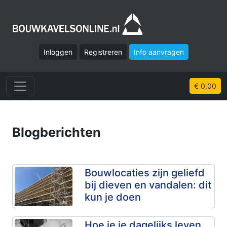
Inloggen
Registreren
Info aanvragen
€ 0,00
Blogberichten
Bouwlocaties zijn geliefd
bij dieven en vandalen: dit
kun je doen
Hoe je je dagelijks leven