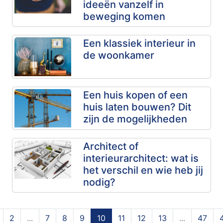
ideeën vanzelf in
beweging komen
Een klassiek interieur in
de woonkamer
Een huis kopen of een
huis laten bouwen? Dit
zijn de mogelijkheden
Architect of
interieurarchitect: wat is
het verschil en wie heb jij
nodig?
2
...
7
8
9
10
11
12
13
...
47