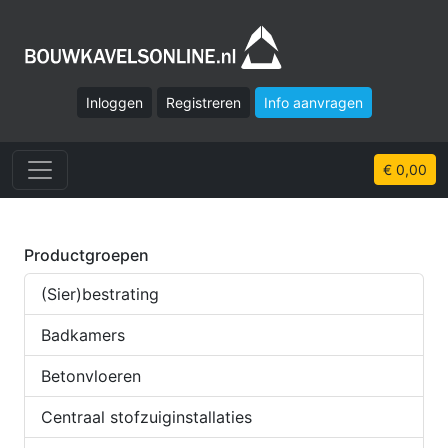
Inloggen
Registreren
Info aanvragen
€ 0,00
Productgroepen
(Sier)bestrating
Badkamers
Betonvloeren
Centraal stofzuiginstallaties