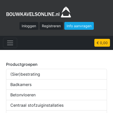
Inloggen
Registreren
Info aanvragen
€ 0,00
Productgroepen
(Sier)bestrating
Badkamers
Betonvloeren
Centraal stofzuiginstallaties